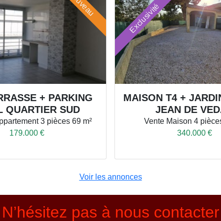
Nouveau
Exclusivité
ERRASSE + PARKING
MAISON T4 + JARDI
L QUARTIER SUD
JEAN DE VE
ppartement
3 pièces
69 m²
Vente
Maison
4 pièc
179.000 €
340.000 €
Voir les annonces
N’hésitez pas à nous contacter